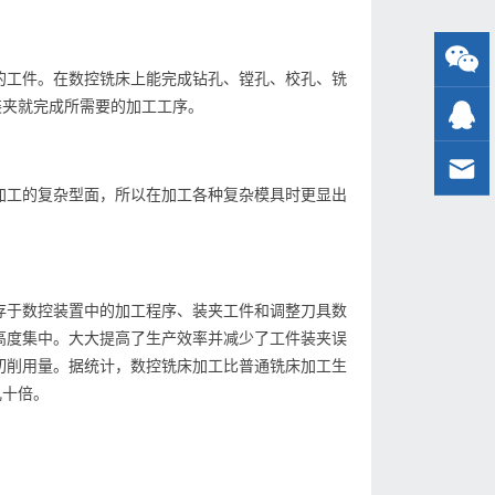
的工件。在数控铣床上能完成钻孔、镗孔、校孔、铣
装夹就完成所需要的加工工序。
加工的复杂型面，所以在加工各种复杂模具时更显出
存于数控装置中的加工程序、装夹工件和调整刀具数
高度集中。大大提高了生产效率并减少了工件装夹误
切削用量。据统计，数控铣床加工比普通铣床加工生
几十倍。