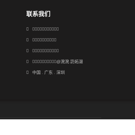
联系我们



@
.

溌溌
䚮妬涰
中国 . 广东 . 深圳
lves
Electrical Components