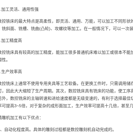
1.加工灵活、通用性强
数控铁床的最大特点是高柔性，即灵活、通用、万能，可以加工不同形状
、铣斜面、铣槽、铣曲(凸轮)、攻螺纹等加工。在一般情况下，可以一次
2.加工精度高
数控铣床具有较高的加工精度，能加工很多普通机床难以加工或很本不能
越性。
3.生产效率高
数控铣床上通常不使用专用夹具等工艺软备。在更换工件时，只需调用储
可，因此大大缩短了生产周期。其次，数控铣床具有铣床的功能，使工序
另外，数控铣床的主轴转速和进给速度都是无级变速的，有利于选择最佳
率可提高3~5倍，对于复杂的成形面加工，生产效率可提高十几倍，甚至
精雕机加工有以下优点：
1、自动化程度高。具体的雕刻过程都是数控雕刻机自动完成的。