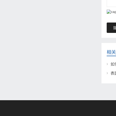
相关
如
表