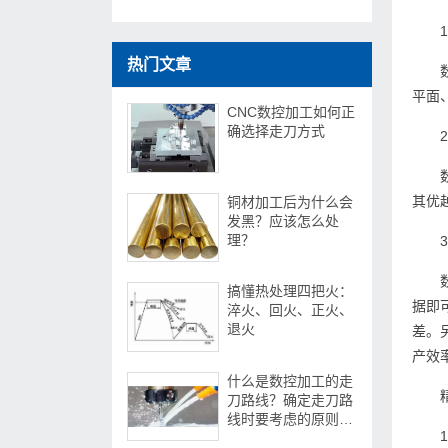
热门文章
平面
CNC数控加工如何正
确选择走刀方式
其优
铜材加工后为什么会
发黑？应该怎么处
理？
搞懂热处理四把火：
据即
淬火、回火、正火、
退火
差。
产效
什么是数控加工的走
刀路线？确定走刀路
线时要考虑的原则是
什么？