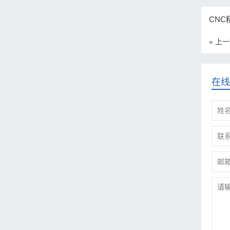
CN
« 上
在线