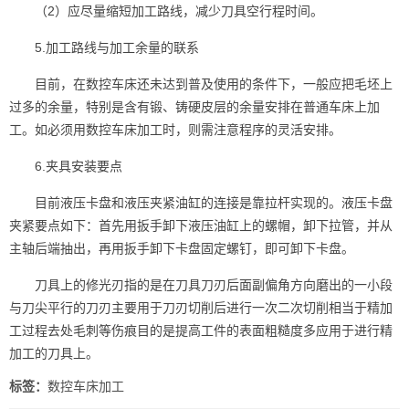
（2）应尽量缩短加工路线，减少刀具空行程时间。
5.加工路线与加工余量的联系
目前，在数控车床还未达到普及使用的条件下，一般应把毛坯上
过多的余量，特别是含有锻、铸硬皮层的余量安排在普通车床上加
工。如必须用数控车床加工时，则需注意程序的灵活安排。
6.夹具安装要点
目前液压卡盘和液压夹紧油缸的连接是靠拉杆实现的。液压卡盘
夹紧要点如下：首先用扳手卸下液压油缸上的螺帽，卸下拉管，并从
主轴后端抽出，再用扳手卸下卡盘固定螺钉，即可卸下卡盘。
刀具上的修光刃指的是在刀具刀刃后面副偏角方向磨出的一小段
与刀尖平行的刀刃主要用于刀刃切削后进行一次二次切削相当于精加
工过程去处毛刺等伤痕目的是提高工件的表面粗糙度多应用于进行精
加工的刀具上。
标签：
数控车床加工