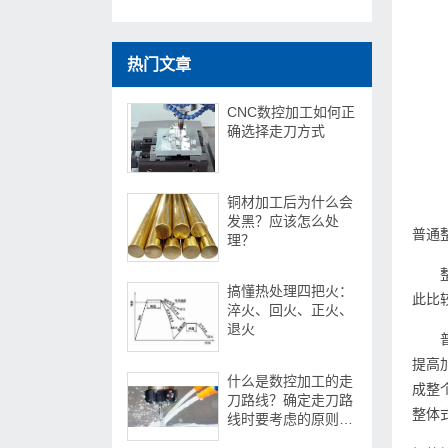
热门文章
CNC数控加工如何正
确选择走刀方式
铜材加工后为什么会
发黑？应该怎么处
普通
理？
搞懂热处理四把火：
此比
淬火、回火、正火、
退火
提高
什么是数控加工的走
成整
刀路线？确定走刀路
整体
线时要考虑的原则是
什么？