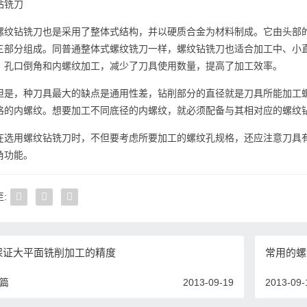
钻铣刀
螺纹钻铣刀也是采用了整体式结构，并以硬质合金为材料制成。它由头部
三部分组成。同普通整体式螺纹铣刀一样，螺纹钻铣刀也适合加工中、小
、孔口倒角和内螺纹加工，减少了刀具使用数量，提高了加工效率。
但是，种刀具最大的缺点是通用性差，钻削部分的直径就是刀具所能加工
格的内螺纹。想要加工不同底径的内螺纹，就必须配备与其相对应的螺纹
在选用螺纹钻铣刀时，不但要考虑所要加工的螺纹孔规格，还应注意刀具
角功能。
:
保证大平面铣削加工的精度
常用的螺
一篇
2013-09-19
2013-09-