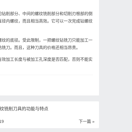
的钻削部分、中间的螺纹铣削部分和切削刃根部的倒
直径内螺纹，而且相当高效。它可以一次完成钻螺纹
螺纹的底径。受此限制，一把螺纹钻铣刀只能加工一
钻铣刀。而且，这种刀具的价格还相当昂贵。
有效加工长度与被加工孔深度是否匹配，否则不能实
纹铣削刀具的功能与特点
19
下一篇 »