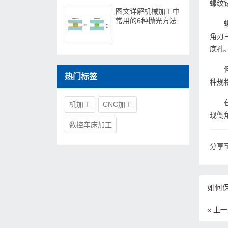
螺纹
图文详解机械加工中
常用的6种抛光方法
角刃
底孔
热门标签
种规
机加工
CNC加工
现倒
数控车床加工
分享至
如何
« 上