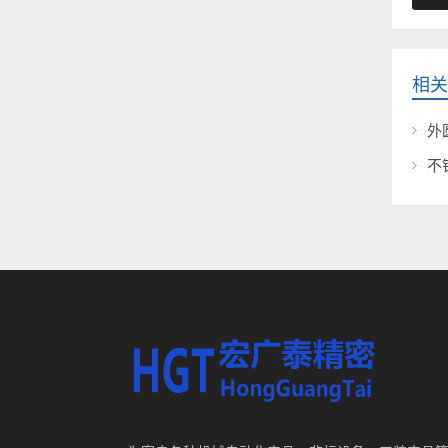
相关
外
不