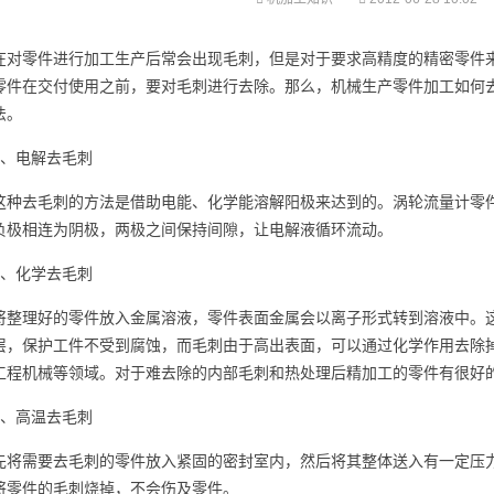
在对零件进行加工生产后常会出现毛刺，但是对于要求高精度的精密零件
零件在交付使用之前，要对毛刺进行去除。那么，机械生产零件加工如何
法。
1、电解去毛刺
这种去毛刺的方法是借助电能、化学能溶解阳极来达到的。涡轮流量计零
负极相连为阴极，两极之间保持间隙，让电解液循环流动。
2、化学去毛刺
将整理好的零件放入金属溶液，零件表面金属会以离子形式转到溶液中。
层，保护工件不受到腐蚀，而毛刺由于高出表面，可以通过化学作用去除
工程机械等领域。对于难去除的内部毛刺和热处理后精加工的零件有很好
3、高温去毛刺
先将需要去毛刺的零件放入紧固的密封室内，然后将其整体送入有一定压
将零件的毛刺烧掉，不会伤及零件。